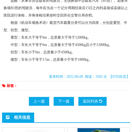
提醒：从事非营运载客的驾驶员，无须换领中型载客汽车（B1照）。如要求
换领B1照的驾驶员，每年应当在一个记分周期结束后15日之内到县级或县级以上
医院进行体检，并将体检结果按时交回所在交警分局存档。
根据《机动车规格术语》载货汽车载重分类可以分为四类，分别是重型、中
型、轻型、微型。
重型：车长大于等于6m，总质量大于等于12000kg。
中型：车长大于等于6m，总质量大于等于4500kg且小于12000kg。
轻型：车长小于6m，总质量小于4500kg。
微型：车长小于等于3.5m，总质量小于等于1800kg。
发布时间：2022-06-09 阅读：3583 次
【打印此页】
标签：
上一篇
下一篇
返回列表
相关信息